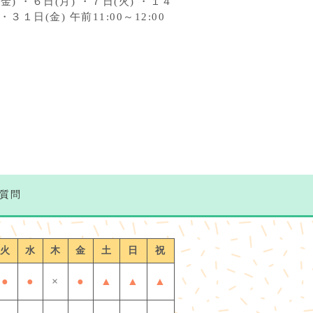
 ・６日(月) ・７日(火) ・１４
３１日(金) 午前11:00～12:00
質問
火
水
木
金
土
日
祝
●
●
×
●
▲
▲
▲