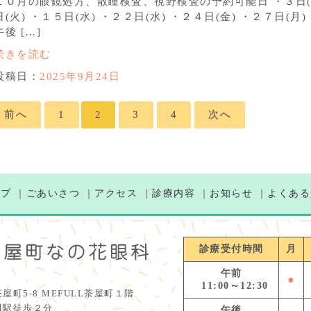
１０月の眼鏡処方、散瞳検査、視野検査の予約可能日 ・３日(金)
日(火) ・１５日(水) ・２２日(水) ・２４日(金) ・２７日(月) ・
午後 […]
続きを読む
投稿日：
2025年9月24日
前へ
1
2
3
4
次へ
ップ
｜
ごあいさつ
｜
アクセス
｜
診療内容
｜
お知らせ
｜
よくある
診療受付時間
月
午前
●
11:00～12:30
屋町5-8 MEFULL茶屋町１階
田駅徒歩２分
午後