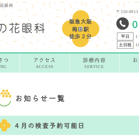
花眼科
〒530-00
0
阪急大阪
梅田駅
徒歩２分
平日
1
土日祝
1
さつ
アクセス
診療内容
お
ING
ACCESS
SERVICE
お知らせ一覧
４月の検査予約可能日